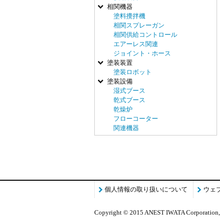
相関機器
塗料攪拌機
相関スプレーガン
相関供給コントロール
エアーレス関連
ジョイント・ホース
塗装装置
塗装ロボット
塗装設備
湿式ブース
乾式ブース
乾燥炉
フローコーター
関連機器
個人情報の取り扱いについて
ウェ
Copyright © 2015 ANEST IWATA Corporation, 